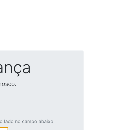
ança
nosco.
ao lado no campo abaixo