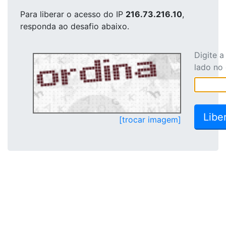
Para liberar o acesso
do IP
216.73.216.10
,
responda ao desafio abaixo.
Digite 
lado no
[trocar imagem]