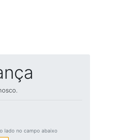
ança
nosco.
ao lado no campo abaixo