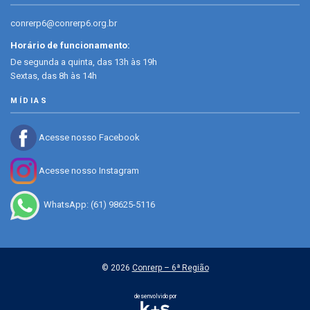
conrerp6@conrerp6.org.br
Horário de funcionamento:
De segunda a quinta, das 13h às 19h
Sextas, das 8h às 14h
MÍDIAS
Acesse nosso Facebook
Acesse nosso Instagram
WhatsApp: (61) 98625-5116
© 2026
Conrerp – 6ª Região
desenvolvido por