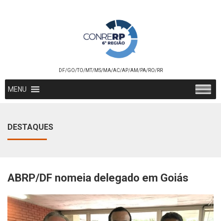
DF/GO/TO/MT/MS/MA/AC/AP/AM/PA/RO/RR
MENU
DESTAQUES
ABRP/DF nomeia delegado em Goiás