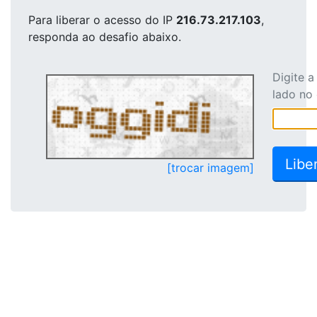
Para liberar o acesso
do IP
216.73.217.103
,
responda ao desafio abaixo.
Digite 
lado no
[trocar imagem]